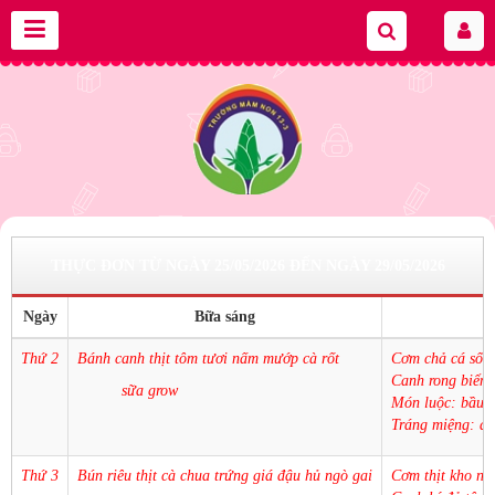
THỰC ĐƠN TỪ NGÀY 25/05/2026 ĐẾN NGÀY 29/05/2026
Ngày
Bữa sáng
Thứ 2
Bánh canh thịt tôm tươi nấm mướp cà rốt
Cơm chả cá sốt 
Canh rong biển đ
sữa grow
Món luộc: bầu
Tráng miệng: d
Thứ 3
Bún riêu thịt cà chua trứng giá đậu hủ ngò gai
Cơm thịt kho nấ