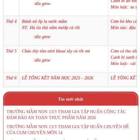
Canh bí đỏ tôm t
sữa grow
Món luộc: su su,
Thứ 4
Bánh mì ốp la nước mắm
Cơm bò kho cà r
NT: Hủ tíu thịt nấm mướp cà rốt
Món xào: đậu đ
sữa grow
Thứ 5
Cháo thịt tôm tươi khoai tây cà rốt mè
Cơm cá thu sốt 
Canh bí xanh tôm
sữa grow
Món luộc: cải th
Thứ 6
LỄ TỔNG KẾT NĂM HỌC 2025 - 2026
LỄ TỔNG KẾT 
Tin mới nhất
TRƯỜNG MẦM NON 13/3 THAM GIA TẬP HUẤN CÔNG TÁC
ĐẢM BẢO AN TOÀN THỰC PHẨM NĂM 2026
TRƯỜNG MẦM NON 13/3 THAM GIA TẬP HUẤN CHUYÊN ĐỀ
CỦA CỤM CHUYÊN MÔN 14