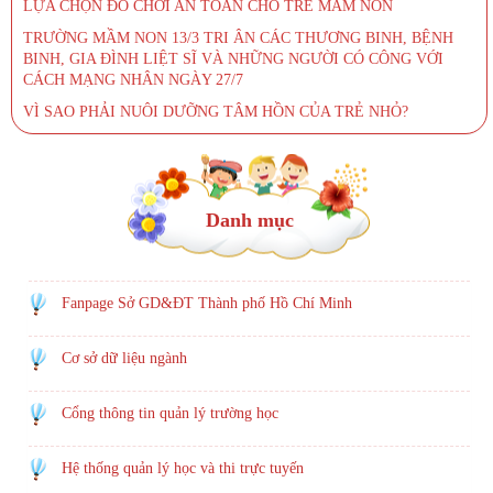
LỰA CHỌN ĐỒ CHƠI AN TOÀN CHO TRẺ MẦM NON
TRƯỜNG MẦM NON 13/3 TRI ÂN CÁC THƯƠNG BINH, BỆNH
BINH, GIA ĐÌNH LIỆT SĨ VÀ NHỮNG NGƯỜI CÓ CÔNG VỚI
CÁCH MẠNG NHÂN NGÀY 27/7
VÌ SAO PHẢI NUÔI DƯỠNG TÂM HỒN CỦA TRẺ NHỎ?
Danh mục
Fanpage Sở GD&ĐT Thành phố Hồ Chí Minh
Cơ sở dữ liệu ngành
Cổng thông tin quản lý trường học
Hệ thống quản lý học và thi trực tuyến