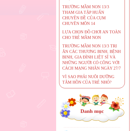
TRƯỜNG MẦM NON 13/3
THAM GIA TẬP HUẤN
CHUYÊN ĐỀ CỦA CỤM
CHUYÊN MÔN 14
LỰA CHỌN ĐỒ CHƠI AN TOÀN
CHO TRẺ MẦM NON
TRƯỜNG MẦM NON 13/3 TRI
ÂN CÁC THƯƠNG BINH, BỆNH
BINH, GIA ĐÌNH LIỆT SĨ VÀ
NHỮNG NGƯỜI CÓ CÔNG VỚI
CÁCH MẠNG NHÂN NGÀY 27/7
VÌ SAO PHẢI NUÔI DƯỠNG
TÂM HỒN CỦA TRẺ NHỎ?
Danh mục