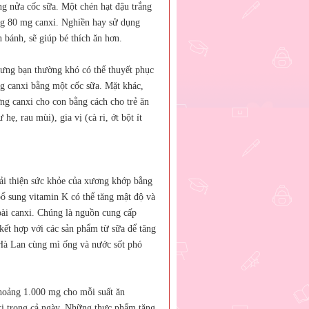
g nửa cốc sữa. Một chén hạt đậu trắng
g 80 mg canxi. Nghiền hay sử dụng
n bánh, sẽ giúp bé thích ăn hơn.
hưng bạn thường khó có thể thuyết phục
ợng canxi bằng một cốc sữa. Mặt khác,
ng canxi cho con bằng cách cho trẻ ăn
ẹ, rau mùi), gia vị (cà ri, ớt bột ít
i thiện sức khỏe của xương khớp bằng
ổ sung vitamin K có thể tăng mật độ và
ài canxi. Chúng là nguồn cung cấp
 kết hợp với các sản phẩm từ sữa để tăng
Hà Lan cùng mì ống và nước sốt phó
khoảng 1.000 mg cho mỗi suất ăn
nxi trong cả ngày. Những thực phẩm tăng