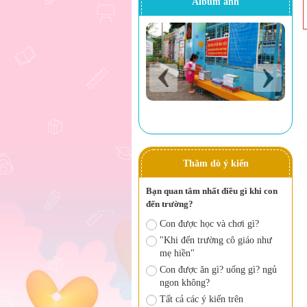
Album ảnh
Thăm dò ý kiến
Bạn quan tâm nhất điều gì khi con
đến trường?
Con được học và chơi gì?
"Khi đến trường cô giáo như
mẹ hiền"
Con được ăn gì? uống gì? ngủ
ngon không?
Tất cả các ý kiến trên