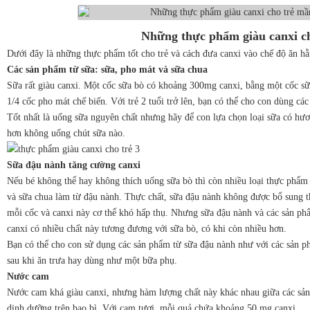
Những thực phẩm giàu canxi c
Dưới đây là những thực phẩm tốt cho trẻ và cách đưa canxi vào chế độ ăn hằ
Các sản phẩm từ sữa: sữa, pho mát và sữa chua
Sữa rất giàu canxi. Một cốc sữa bò có khoảng 300mg canxi, bằng một cốc sữ
1/4 cốc pho mát chế biến. Với trẻ 2 tuổi trở lên, bạn có thể cho con dùng cá
Tốt nhất là uống sữa nguyên chất nhưng hãy để con lựa chọn loại sữa có hươn
hơn không uống chút sữa nào.
Sữa đậu nành tăng cường canxi
Nếu bé không thể hay không thích uống sữa bò thì còn nhiều loại thực phẩm
và sữa chua làm từ đậu nành. Thực chất, sữa đậu nành không được bổ sung 
mỗi cốc và canxi này cơ thể khó hấp thụ. Nhưng sữa đậu nành và các sản p
canxi có nhiều chất này tương đương với sữa bò, có khi còn nhiều hơn.
Bạn có thể cho con sử dụng các sản phẩm từ sữa đậu nành như với các sản p
sau khi ăn trưa hay dùng như một bữa phụ.
Nước cam
Nước cam khá giàu canxi, nhưng hàm lượng chất này khác nhau giữa các sản
dinh dưỡng trên bao bì. Với cam tươi, mỗi quả chứa khoảng 50 mg canxi.