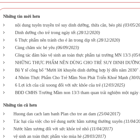
Những tin mới hơn
nội dung tuyên truyền trẻ suy dinh dưỡng, thừa cân, béo phì
(03/05/2
Dinh dưỡng cho trẻ trong ngày tết
(28/12/2020)
6 Thực phẩm nên tránh cho é ăn trong dịp tết
(28/12/2020)
Cùng chăm sóc bé yêu
(06/09/2023)
Công tác đảm bảo vệ sinh an toàn thực phẩm tại trường MN 13/3
(05/
NHỮNG THỰC PHẨM NÊN DÙNG CHO TRẺ SUY DINH DƯỠN
Bộ Y tế công bố “Mười lời khuyên dinh dưỡng hợp lý đến năm 2030"
4 Nhóm Thực Phẩm Cho Trẻ Mầm Non Phát Triển Khoẻ Mạnh
(30/0
6 Lợi ích của cải xoong đối với sức khỏe của trẻ
(12/03/2025)
BĐD CMHS Trường Mầm non 13/3 tham quan trải nghiệm một ngày 
Những tin cũ hơn
Huong dan cach lam banh Plan cho tre an dam
(25/04/2017)
Tác hại của việc cho trẻ dung nước hầm xương thường xuyên
(11/04/2
Nước hầm xương đối với sức khỏe trẻ nhỏ
(11/04/2017)
vệ sinh an toàn thực phẩm vào mùa hè
(28/03/2017)