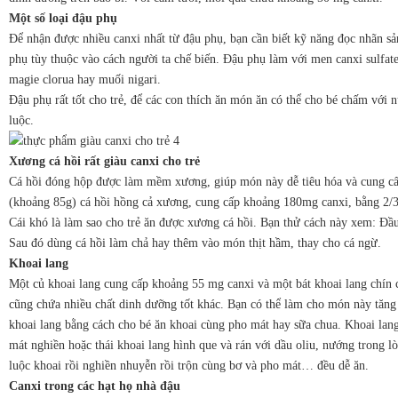
Một số loại đậu phụ
Để nhận được nhiều canxi nhất từ đậu phụ, bạn cần biết kỹ năng đọc nhãn sả
phụ tùy thuộc vào cách người ta chế biến. Đậu phụ làm với men canxi sulfat
magie clorua hay muối nigari.
Đậu phụ rất tốt cho trẻ, để các con thích ăn món ăn có thể cho bé chấm với 
luộc.
Xương cá hồi rất giàu canxi cho trẻ
Cá hồi đóng hộp được làm mềm xương, giúp món này dễ tiêu hóa và cung cấ
(khoảng 85g) cá hồi hồng cả xương, cung cấp khoảng 180mg canxi, bằng 2/3
Cái khó là làm sao cho trẻ ăn được xương cá hồi. Bạn thử cách này xem: Đầu
Sau đó dùng cá hồi làm chả hay thêm vào món thịt hầm, thay cho cá ngừ.
Khoai lang
Một củ khoai lang cung cấp khoảng 55 mg canxi và một bát khoai lang chín 
cũng chứa nhiều chất dinh dưỡng tốt khác. Bạn có thể làm cho món này tăng
khoai lang bằng cách cho bé ăn khoai cùng pho mát hay sữa chua. Khoai lan
mát nghiền hoặc thái khoai lang hình que và rán với dầu oliu, nướng trong l
luộc khoai rồi nghiền nhuyễn rồi trộn cùng bơ và pho mát… đều dễ ăn.
Canxi trong các hạt họ nhà đậu