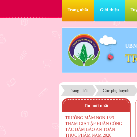
Trang nhất
Giới thiệu
Tuy
UBN
T
Trang nhất
Góc phụ huynh
Tin mới nhất
TRƯỜNG MẦM NON 13/3
THAM GIA TẬP HUẤN CÔNG
TÁC ĐẢM BẢO AN TOÀN
THỰC PHẨM NĂM 2026