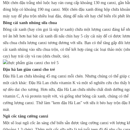
Một chén đậu trắng nhỏ luộc hay rán cung cấp khoảng 130 mg canxi, gần bằn
đóng hộp có khoảng 190 mg canxi. Một chén đậu xanh đóng hộp chứa khoản
máy xay để pha trộn nhiều loại đậu, dùng để nấu sốt hay chế biến rồi phết lê
Bông cải xanh nhúng sữa chua
Bông cải xanh (hay còn gọi là súp lơ xanh) chứa một lượng canxi đáng kể n
trẻ ăn hết hơn hai bát cải xanh đã nấu chín hay 5 cây cải này để có được lư
sữa chua chứa lượng canxi tương đương với sữa. Bạn có thể tăng gấp đôi lượ
cải xanh nhúng vào sữa chua trộn, có thể kết hợp cùng các loại thảo mộc (như h
cay) hay trái cây và rau (dưa chuột, táo).
Đậu hà lan giàu canxi cho trẻ
Đậu Hà Lan chứa khoảng 45 mg canxi mỗi chén. Nhưng chúng có thể giúp cả
một cách khác: Đậu Hà Lan chứa vitamin K và một số nghiên cứu cho thấy b
sự dẻo dai cho xương. Hơn nữa, đậu Hà Lan chứa nhiều chất dinh dưỡng ngo
vitamin C, A và protein tuyệt vời, và giống như bông cải xanh, chúng có thể
cường lượng canxi. Thử làm “kem đậu Hà Lan” với sữa ít béo hay trộn đậu 
mát.
Ngũ cốc tăng cường canxi
Một số loại ngũ cốc ăn sáng chế biến sẵn được tăng cường canxi với lượng 
(khoảng 1,3 chén). Thêm một cốc sữa nữa là trẻ tuổi teen đã đủ nhu cầu ca