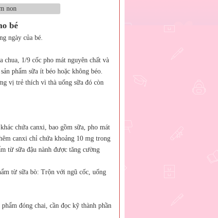
ho bé
ng ngày của bé.
a chua, 1/9 cốc pho mát nguyên chất và
c sản phẩm sữa ít béo hoặc không béo.
g vị trẻ thích vì thà uống sữa đó còn
 khác chứa canxi, bao gồm sữa, pho mát
thêm canxi chỉ chứa khoảng 10 mg trong
hẩm từ sữa đậu nành được tăng cường
hẩm từ sữa bò: Trộn với ngũ cốc, uống
 phẩm đóng chai, cần đọc kỹ thành phần